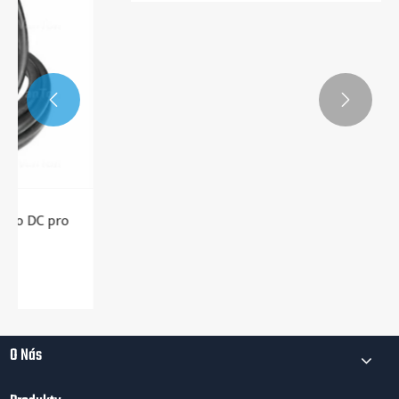


Použití a údržba nabíječky elektrického
vozidla
Ukázat více >>
O Nás