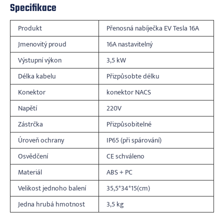
Specifikace
Produkt
Přenosná nabíječka EV Tesla 16A
Jmenovitý proud
16A nastavitelný
Výstupní výkon
3,5 kW
Délka kabelu
Přizpůsobte délku
Konektor
konektor NACS
Napětí
220V
Zástrčka
Přizpůsobitelné
Úroveň ochrany
IP65 (při spárování)
Osvědčení
CE schváleno
Materiál
ABS + PC
Velikost jednoho balení
35,5*34*15(cm)
Jedna hrubá hmotnost
3,5 kg