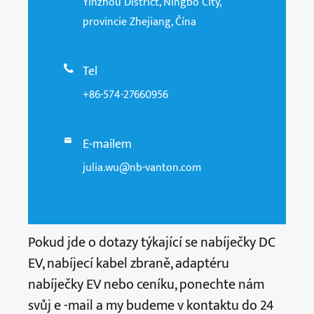
Yinzhou District, Ningbo City,
provincie Zhejiang, Čína
Tel

+86-574-27660956
E-mailem

julia.wu@nb-vanton.com
Pokud jde o dotazy týkající se nabíječky DC
EV, nabíjecí kabel zbraně, adaptéru
nabíječky EV nebo ceníku, ponechte nám
svůj e -mail a my budeme v kontaktu do 24