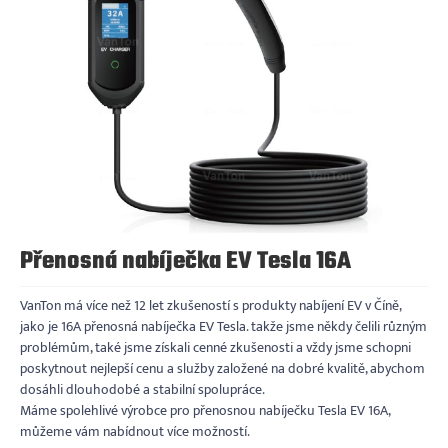
Přenosná nabíječka EV Tesla 16A
VanTon má více než 12 let zkušeností s produkty nabíjení EV v Číně,
jako je 16A přenosná nabíječka EV Tesla. takže jsme někdy čelili různým
problémům, také jsme získali cenné zkušenosti a vždy jsme schopni
poskytnout nejlepší cenu a služby založené na dobré kvalitě, abychom
dosáhli dlouhodobé a stabilní spolupráce.
Máme spolehlivé výrobce pro přenosnou nabíječku Tesla EV 16A,
můžeme vám nabídnout více možností.