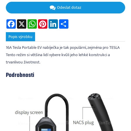
Odeslat dotaz
Facebook
X
WhatsApp
Pinterest
LinkedIn
Share
Popis výrobku
16A Tesla Portable EV nabíječka je tak populární, zejména pro TESLA
Tento režim si většina lidí vybere kvůli jeho lehké konstrukci a
trvanlivou životnost.
Podrobnosti