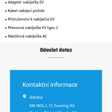
Adaptér nabíječky EV
Kabel nabíjecí pistole
Příslušenství k nabíječce EV
Přenosná nabíječka EV typu 2
Nástěnná nabíječka AC
Odeslat dotaz
Kontaktní informace
Adresa

RM 1803, č. 72, Yueming Rd,