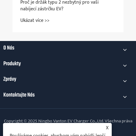
Proč je držák typu 2 nezbytný pro vaši
nabíjecí zástrčku EV?
Ukázat více >>
O Nás
Produkty
Zprávy
Kontaktujte Nás
Copyright © 2025 Ningbo Vanton EV Charger Co., Ltd. Všechna práva
vyhrazena.
X
Používáme cookies, abychom vám nabídli lepší