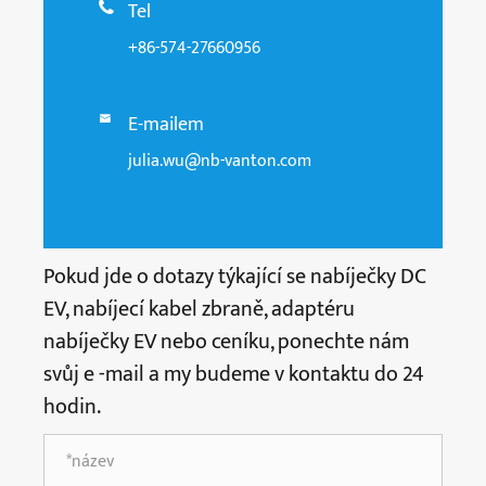
Tel

+86-574-27660956
E-mailem

julia.wu@nb-vanton.com
Pokud jde o dotazy týkající se nabíječky DC
EV, nabíjecí kabel zbraně, adaptéru
nabíječky EV nebo ceníku, ponechte nám
svůj e -mail a my budeme v kontaktu do 24
hodin.