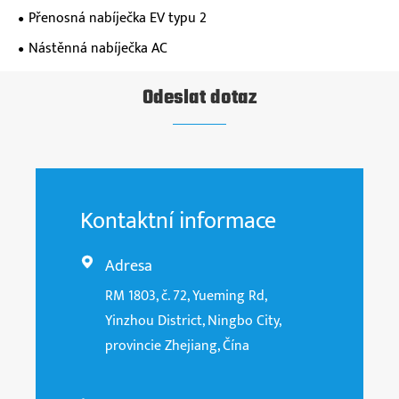
Přenosná nabíječka EV typu 2
Nástěnná nabíječka AC
Odeslat dotaz
Kontaktní informace
Adresa

RM 1803, č. 72, Yueming Rd,
Yinzhou District, Ningbo City,
provincie Zhejiang, Čína