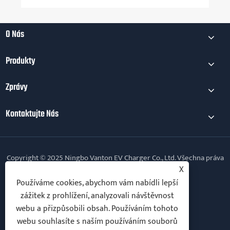
O Nás
Produkty
Zprávy
Kontaktujte Nás
Copyright © 2025 Ningbo Vanton EV Charger Co., Ltd. Všechna práva
vyhrazena.
X
Používáme cookies, abychom vám nabídli lepší
Follow Us
zážitek z prohlížení, analyzovali návštěvnost
webu a přizpůsobili obsah. Používáním tohoto
webu souhlasíte s naším používáním souborů