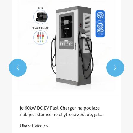


Je 60kW DC EV Fast Charger na podlaze
nabíjecí stanice nejchytřejší způsob, jak
škálovat veřejné nabíjení EV, aniž by to
Ukázat více >>
narušilo váš rozpočet?