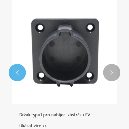


Držák typu1 pro nabíjecí zástrčku EV
Ukázat více >>