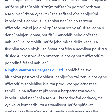
AC nabíjecí kabel. Sleduje standard univerzálního nabíjení a
může se přizpůsobit různým zařízením pomocí rozhraní
NACS. Není třeba vybavit různá zařízení více nabíjecími
kabely, což zjednodušuje správu nabíjecího zařízení
uživatele. Pokud jde o přizpůsobení scény, ať už se jedná o
denní nabíjení doma, použití v kanceláři nebo dočasné
nabíjení v automobilu, může jeho mírná délka kabelu a
flexibilní výkon ohybu splňovat potřeby a neovlivní použití v
důsledku prostorového omezení a poskytnout uživatelům
pohodlná řešení nabíjení.
Ningbo Vanton v Charger Co., Ltd.
spoléhá na svou
hlubokou pěstování v oblasti nabíjecího zařízení a poskytne
uživatelům spolehlivé kvalitní produkty. Společnost se
zaměřuje na účinnost přenosu a bezpečnostní výkon
kabelů. Kabel nabíjení NACS AC, který dodává dodávky, má
vynikající kompatibilitu a trvanlivost, může splňovat