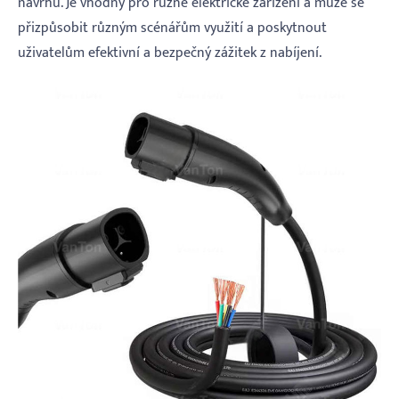
návrhů. Je vhodný pro různé elektrické zařízení a může se
přizpůsobit různým scénářům využití a poskytnout
uživatelům efektivní a bezpečný zážitek z nabíjení.