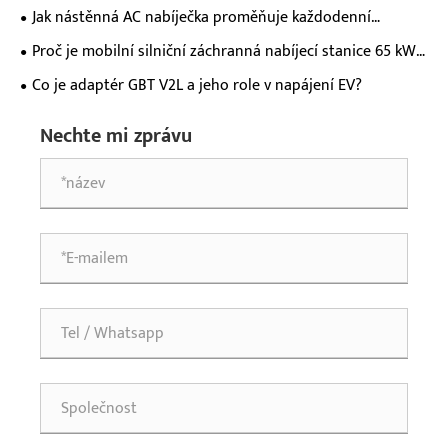
nezbytná pro majitele moderních elektrických vozidel?
Jak nástěnná AC nabíječka proměňuje každodenní
zkušenosti s nabíjením elektromobilů?
Proč je mobilní silniční záchranná nabíjecí stanice 65 kWh
nezbytná pro moderní nouzovou podporu elektromobilů?
Co je adaptér GBT V2L a jeho role v napájení EV?
Nechte mi zprávu