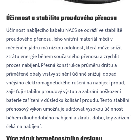
Účinnost a stabilita proudového přenosu
Účinnost nabíjecího kabelu NACS se odráží ve stabilitě
proudového přenosu. Jeho vnitřní materiál mědi v
měděném jádru má nízkou odolnost, která může snížit
ztrátu energie během současného přenosu a zrychlit
proces nabíjení. Přesná konstrukce průměru drátu a
přiměřené obaly vrstvy stínění účinně snižují dopad
vnějšího elektromagnetického rušení na nabíjecí proud,
zajišťují stabilní proudový výstup a zabrání poškození
baterie zařízení v důsledku kolísání proudu. Tento stabilní
přenosový výkon umožňuje udržovat vysokou účinnost
během dlouhodobého nabíjení a zkrátit dobu, kdy zařízení
čeká na nabíjení.
Více záruk bezpečnostního designu