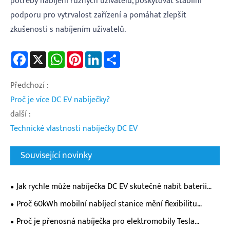
potřeby nabíjení různých uživatelů, poskytovat stabilní
podporu pro vytrvalost zařízení a pomáhat zlepšit
zkušenosti s nabíjením uživatelů.
Facebook
X
WhatsApp
Pinterest
LinkedIn
Share
Předchozí :
Proč je více DC EV nabíječky?
další :
Technické vlastnosti nabíječky DC EV
Související novinky
Jak rychle může nabíječka DC EV skutečně nabít baterii
vašeho elektromobilu?
Proč 60kWh mobilní nabíjecí stanice mění flexibilitu
nabíjení elektromobilů?
Proč je přenosná nabíječka pro elektromobily Tesla