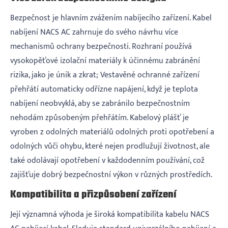
Bezpečnost je hlavním zvážením nabíjecího zařízení. Kabel
nabíjení NACS AC zahrnuje do svého návrhu více
mechanismů ochrany bezpečnosti. Rozhraní používá
vysokopěťové izolační materiály k účinnému zabránění
rizika, jako je únik a zkrat; Vestavěné ochranné zařízení
přehřátí automaticky odřízne napájení, když je teplota
nabíjení neobvyklá, aby se zabránilo bezpečnostním
nehodám způsobeným přehřátím. Kabelový plášť je
vyroben z odolných materiálů odolných proti opotřebení a
odolných vůči ohybu, které nejen prodlužují životnost, ale
také odolávají opotřebení v každodenním používání, což
zajišťuje dobrý bezpečnostní výkon v různých prostředích.
Kompatibilita a přizpůsobení zařízení
Její významná výhoda je široká kompatibilita kabelu NACS