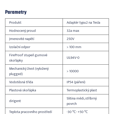
Parametry
Produkt
Adaptér typu2 na Tesla
Hodnocený proud
32a max
Jmenovité napětí
250V
Izolační odpor
> 100 mm
FireProof stupeň gumové
UL94V-0
skořápky
Mechanický život (vyložený
> 10000
plugged)
Vodotěsná třída
IP54 (páření)
Plastová skořápka
Termoplastický plast
Slitina mědi, stříbrný
dirigent
povrch
Teplota pracovního prostředí
-30 ℃- +50 ℃