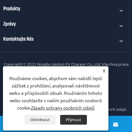
Produkty
Zprávy
Kontaktujte Nás
Copyright © 2025 Ningbo Vanton EV Charger Co., Ltd. Všechna práva
vyhrazena.
X
Používáme cookies, abychom vám nabídli lepší
Follow Us
zážitek z prohlížení, analyzovali návštěvnost
webu a přizpůsobili obsah. Používáním tohoto
webu souhlasíte s naším používáním souborů
cookie.
Zásady ochrany osobních údajů
Links
Sitemap
RSS
XML
Zásady ochrany osobních údajů
Odmítnout
Přijmout



