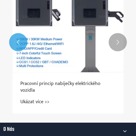


Proč zvolit nabíječku DC EV pro elektrickou
mobilitu?
Ukázat více >>
O Nás