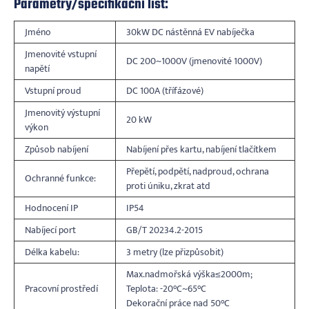
Parametry/specifikační list:
Jméno
30kW DC nástěnná EV nabíječka
Jmenovité vstupní
DC 200~1000V (jmenovité 1000V)
napětí
Vstupní proud
DC 100A (třífázové)
Jmenovitý výstupní
20 kW
výkon
Způsob nabíjení
Nabíjení přes kartu, nabíjení tlačítkem
Přepětí, podpětí, nadproud, ochrana
Ochranné funkce:
proti úniku, zkrat atd
Hodnocení IP
IP54
Nabíjecí port
GB/T 20234.2-2015
Délka kabelu:
3 metry (lze přizpůsobit)
Max.nadmořská výška≤2000m;
Pracovní prostředí
Teplota: -20°C~65°C
Dekorační práce nad 50°C