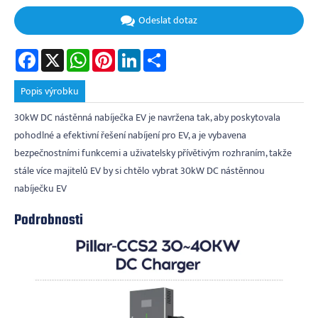
Odeslat dotaz
Facebook
X
WhatsApp
Pinterest
LinkedIn
Share
Popis výrobku
30kW DC nástěnná nabíječka EV je navržena tak, aby poskytovala
pohodlné a efektivní řešení nabíjení pro EV, a je vybavena
bezpečnostními funkcemi a uživatelsky přívětivým rozhraním, takže
stále více majitelů EV by si chtělo vybrat 30kW DC nástěnnou
nabíječku EV
Podrobnosti