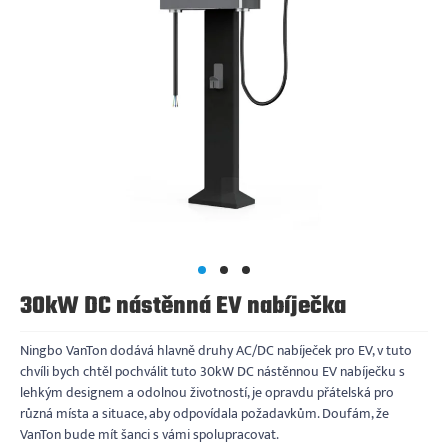
30kW DC nástěnná EV nabíječka
Ningbo VanTon dodává hlavně druhy AC/DC nabíječek pro EV, v tuto
chvíli bych chtěl pochválit tuto 30kW DC nástěnnou EV nabíječku s
lehkým designem a odolnou životností, je opravdu přátelská pro
různá místa a situace, aby odpovídala požadavkům. Doufám, že
VanTon bude mít šanci s vámi spolupracovat.