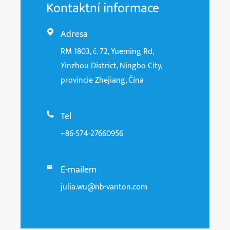
Kontaktní informace
Adresa

RM 1803, č. 72, Yueming Rd,
Yinzhou District, Ningbo City,
provincie Zhejiang, Čína
Tel

+86-574-27660956
E-mailem

julia.wu@nb-vanton.com