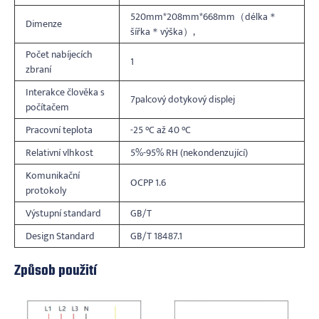
520mm*208mm*668mm（délka＊
Dimenze
šířka＊výška）,
Počet nabíjecích
1
zbraní
Interakce člověka s
7palcový dotykový displej
počítačem
Pracovní teplota
-25 °C až 40 °C
Relativní vlhkost
5%-95% RH (nekondenzující)
Komunikační
OCPP 1.6
protokoly
Výstupní standard
GB/T
Design Standard
GB/T 18487.1
Způsob použití