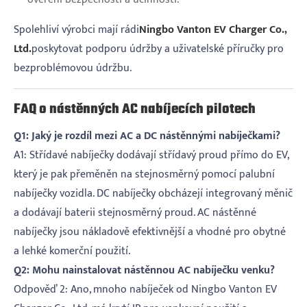
Spolehliví výrobci mají rádi
Ningbo Vanton EV Charger Co.,
Ltd.
poskytovat podporu údržby a uživatelské příručky pro
bezproblémovou údržbu.
FAQ o nástěnných AC nabíjecích pilotech
Q1: Jaký je rozdíl mezi AC a DC nástěnnými nabíječkami?
A1: Střídavé nabíječky dodávají střídavý proud přímo do EV,
který je pak přeměněn na stejnosměrný pomocí palubní
nabíječky vozidla. DC nabíječky obcházejí integrovaný měnič
a dodávají baterii stejnosměrný proud. AC nástěnné
nabíječky jsou nákladově efektivnější a vhodné pro obytné
a lehké komerční použití.
Q2: Mohu nainstalovat nástěnnou AC nabíječku venku?
Odpověď 2: Ano, mnoho nabíječek od Ningbo Vanton EV