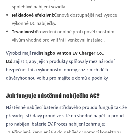
spolehlivé nabíjení vozidla.
Nákladově efektivní:
Cenově dostupnější než vysoce
výkonné DC nabíječky.
Trvanlivost:
Provedení odolné proti povětrnostním
vlivům vhodné pro vnitřní i venkovní instalaci.
Výrobci mají rádi
Ningbo Vanton EV Charger Co.,
Ltd.
zajistit, aby jejich produkty splňovaly mezinárodní
bezpečnostní a výkonnostní normy, což z nich dělá
důvěryhodnou volbu pro majitele domů a podniky.
Jak funguje nástěnná nabíječka AC?
Nástěnné nabíjecí baterie střídavého proudu fungují tak, že
převádějí střídavý proud ze sítě na vhodné napětí a proud
pro nabíjení baterie EV. Proces nabíjení zahrnuje:
Připojení: Zapojení EV do nabíječky pomocí konektoru