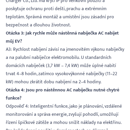
Charger Co., Ltd. má krytí IP pro venkovní použití a
poskytuje ochranu proti dešti, prachu a extrémním
teplotám. Správná montáž a umístění jsou zásadní pro
bezpečnost a dlouhou životnost.
Otázka 3: Jak rychle může nástěnná nabíječka AC nabíjet
můj EV?
A3: Rychlost nabíjení závisí na jmenovitém výkonu nabíječky
a na palubní nabíječce elektromobilu. U standardních
domácích nabíječek (3,7 kW – 7,4 kW) může úplné nabití
trvat 4–8 hodin, zatímco vysokovýkonné nabíječky (11–22
kW) mohou zkrátit dobu nabíjení na 2–4 ​​hodiny.
Otázka 4: Jsou pro nástěnnou AC nabíječku nutné chytré
funkce?
Odpověď 4: Inteligentní funkce, jako je plánování, vzdálené
monitorování a správa energie, zvyšují pohodlí, umožňují
řízení špičkové zátěže a mohou snížit náklady na elektřinu.