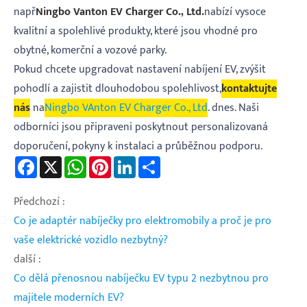
např
Ningbo Vanton EV Charger Co., Ltd.
nabízí vysoce
kvalitní a spolehlivé produkty, které jsou vhodné pro
obytné, komerční a vozové parky.
Pokud chcete upgradovat nastavení nabíjení EV, zvýšit
pohodlí a zajistit dlouhodobou spolehlivost,
kontaktujte
nás
na
Ningbo V
Anton EV Charger Co., Ltd
. dnes. Naši
odborníci jsou připraveni poskytnout personalizovaná
doporučení, pokyny k instalaci a průběžnou podporu.
Facebook
X
WhatsApp
Pinterest
LinkedIn
Share
Předchozí :
Co je adaptér nabíječky pro elektromobily a proč je pro
vaše elektrické vozidlo nezbytný?
další :
Co dělá přenosnou nabíječku EV typu 2 nezbytnou pro
majitele moderních EV?