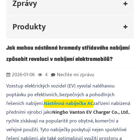
Zprávy
Produkty
Jak mohou nástěnné hromady střídavého nabíjení
způsobit revoluci v nabíjení elektromobilů?
2026-01-06
4
Nechte mi zprávu
Vzestup elektrických vozidel (EV) vyvolal naléhavou
poptávku po efektivních, bezpečných a pohodlných
řešeních nabíjení.
Nástěnná nabíječka AC
zařízení nabízená
předními výrobci jako
Ningbo Vanton EV Charger Co., Ltd.
,
rychle získávají na popularitě pro obytné, komerční a
veřejné použití. Tyto nabíječky poskytují nejen spolehlivé
řešení nabíjení, ale také optimalizují využití prostoru a