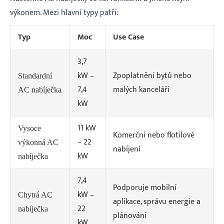
výkonem. Mezi hlavní typy patří:
Typ
Moc
Use Case
3,7
kW –
Zpoplatnění bytů nebo
Standardní
7,4
malých kanceláří
AC nabíječka
kW
11 kW
Vysoce
Komerční nebo flotilové
– 22
výkonná AC
nabíjení
kW
nabíječka
7,4
Podporuje mobilní
kW –
Chytrá AC
aplikace, správu energie a
22
nabíječka
plánování
kW