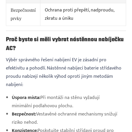
Ochrana proti přepětí, nadproudu,
Bezpečnostní
zkratu a úniku
prvky
Proč byste si měli vybrat nástěnnou nabíječku
AC?
Výběr správného řešení nabíjení EV je zásadní pro
efektivitu a pohodlí. Nástěnné nabíjecí baterie střídavého
proudu nabízejí několik výhod oproti jiným metodám
nabíjení:
Úspora místa:
Při montáži na stěnu vyžadují
minimální podlahovou plochu.
Bezpečnost:
Vestavěné ochranné mechanismy snižují
riziko nehod.
Konzistence:
Poskytujte stabilní střídavý proud pro