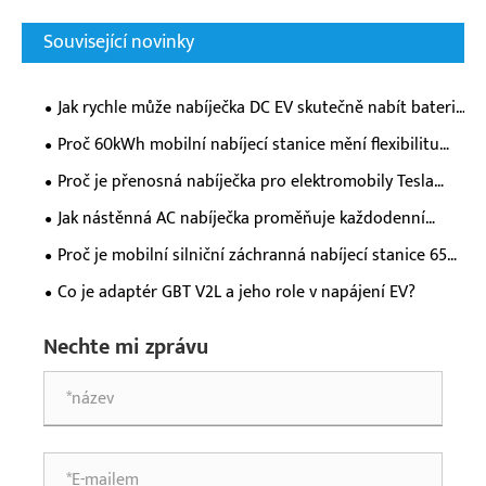
Související novinky
Jak rychle může nabíječka DC EV skutečně nabít baterii
vašeho elektromobilu?
Proč 60kWh mobilní nabíjecí stanice mění flexibilitu
nabíjení elektromobilů?
Proč je přenosná nabíječka pro elektromobily Tesla
nezbytná pro majitele moderních elektrických vozidel?
Jak nástěnná AC nabíječka proměňuje každodenní
zkušenosti s nabíjením elektromobilů?
Proč je mobilní silniční záchranná nabíjecí stanice 65
kWh nezbytná pro moderní nouzovou podporu
Co je adaptér GBT V2L a jeho role v napájení EV?
elektromobilů?
Nechte mi zprávu