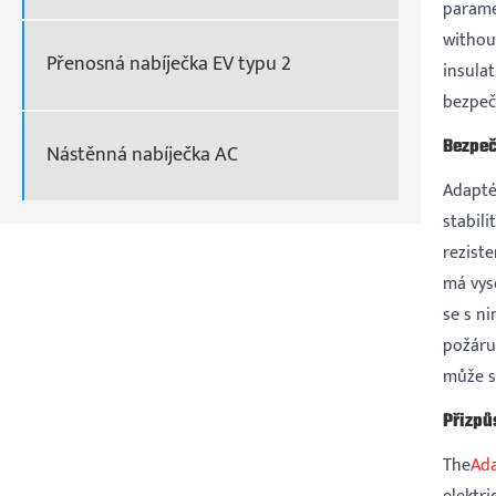
paramet
withou
Přenosná nabíječka EV typu 2
insulat
bezpeč
Bezpeč
Nástěnná nabíječka AC
Adapté
stabil
reziste
má vyso
se s ni
požáru
může s
Přizpů
The
Ada