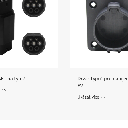
BT na typ 2
Držák typu1 pro nabíjec
EV
e >>
Ukázat více >>