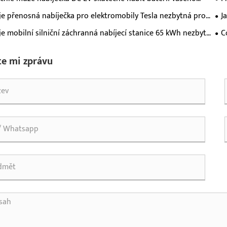
omobilu?
ele
je přenosná nabíječka pro elektromobily Tesla nezbytná pro
J
le moderních elektrických vozidel?
nab
je mobilní silniční záchranná nabíjecí stanice 65 kWh nezbytná
C
derní nouzovou podporu elektromobilů?
e mi zprávu