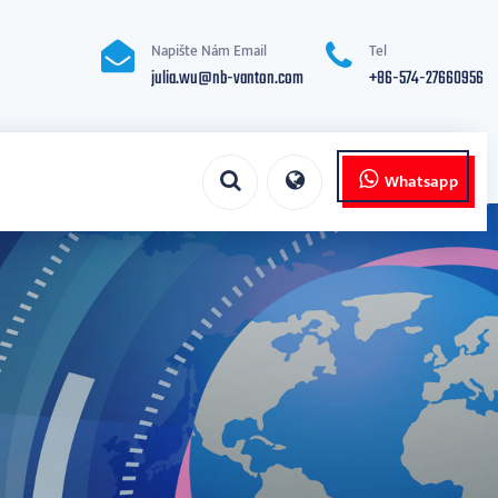
Napište Nám Email
Tel
julia.wu@nb-vanton.com
+86-574-27660956
Whatsapp