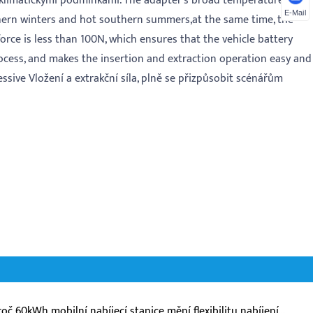
mi klimatickými podmínkami. The adapter's broad temperature
E-Mail
rthern winters and hot southern summers,at the same time, the
orce is less than 100N, which ensures that the vehicle battery
ocess, and makes the insertion and extraction operation easy and
sive Vložení a extrakční síla, plně se přizpůsobit scénářům
roč 60kWh mobilní nabíjecí stanice mění flexibilitu nabíjení