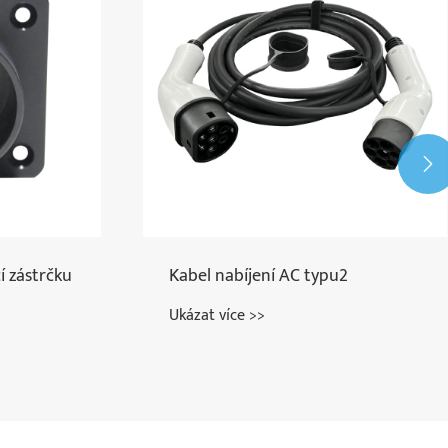

í zástrčku
Kabel nabíjení AC typu2
Ukázat více >>