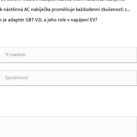
ktromobilů?
ak nástěnná AC nabíječka proměňuje každodenní zkušenosti s
íjením elektromobilů?
o je adaptér GBT V2L a jeho role v napájení EV?