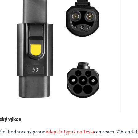
ický výkon
lní hodnocený proud
Adaptér typu2 na Tesla
can reach 32A, and t