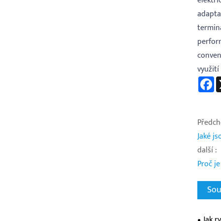
elektr
adapta
termina
perfor
conven
využití
F
Předcho
Jaké j
další :
Proč je
Sou
Jak r