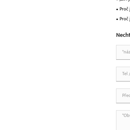
elektr
Proč 
majite
Proč 
pro mo
Necht