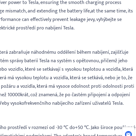
eliver power to Tesla, ensuring the smooth charging process
e mismatch, and extending the battery life,at the same time, its
rformance can effectively prevent leakage jevy, vyhýbejte se
ické prostředí pro nabíjení Tesla.
terá zabraňuje náhodnému oddělení během nabíjení, zajišťuje
stém správy baterií Tesla na systém s opětovnou, přičemž jeho
o vozidlo, které se setkávají s vysokou teplotou a vozidla, která
rá má vysokou teplotu a vozidla, která se setkává, nebo je to, že
ti požáru a vozidla, která má vysoce odolnost proti odolnosti proti
 než 10000krát, což znamená, že po častém připojení a odpojení
eby vysokofrekvenčního nabíjecího zařízení uživatelů Tesla.
ho prostředí v rozmezí od -30 ℃ do+50 ℃. Jako široce používané