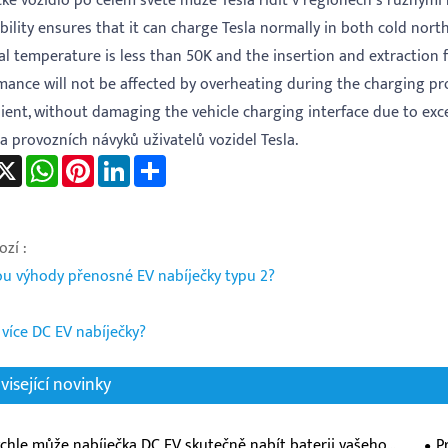
ické vozidlo po celém světě může Tesla řídit v regionech s různý
bility ensures that it can charge Tesla normally in both cold no
l temperature is less than 50K and the insertion and extraction f
mance will not be affected by overheating during the charging pr
ient, without damaging the vehicle charging interface due to exces
 a provozních návyků uživatelů vozidel Tesla.
acebook
X
WhatsApp
Pinterest
LinkedIn
Share
zí :
sou výhody přenosné EV nabíječky typu 2?
 více DC EV nabíječky?
visející novinky
ychle může nabíječka DC EV skutečně nabít baterii vašeho
P