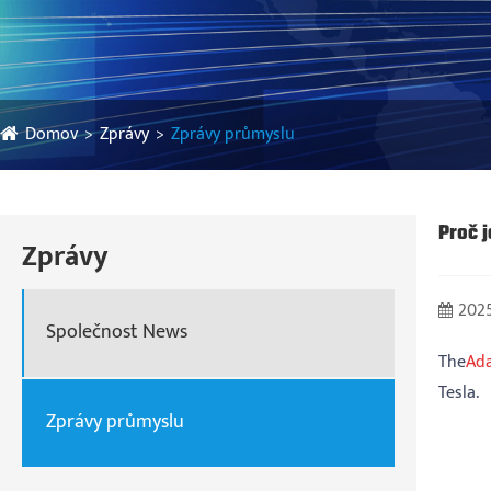
Domov
Zprávy
Zprávy průmyslu
Proč 
Zprávy
2025
Společnost News
The
Ada
Tesla.
Zprávy průmyslu