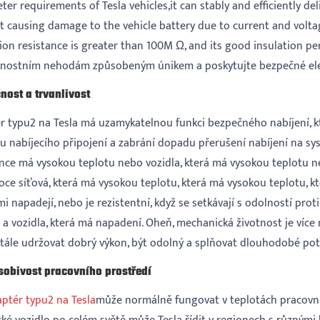
er requirements of Tesla vehicles,it can stably and efficiently d
t causing damage to the vehicle battery due to current and voltag
ion resistance is greater than 100M Ω, and its good insulation pe
nostním nehodám způsobeným únikem a poskytujte bezpečné elektr
nost a trvanlivost
r typu2 na Tesla má uzamykatelnou funkci bezpečného nabíjení, k
itu nabíjecího připojení a zabrání dopadu přerušení nabíjení na sy
nce má vysokou teplotu nebo vozidla, která má vysokou teplotu neb
ce síťová, která má vysokou teplotu, která má vysokou teplotu, kte
mi napadejí, nebo je rezistentní, když se setkávají s odolností pro
 a vozidla, která má napadení. Oheň, mechanická životnost je více
tále udržovat dobrý výkon, být odolný a splňovat dlouhodobé potř
sobivost pracovního prostředí
ptér typu2 na Tesla
může normálně fungovat v teplotách pracovní